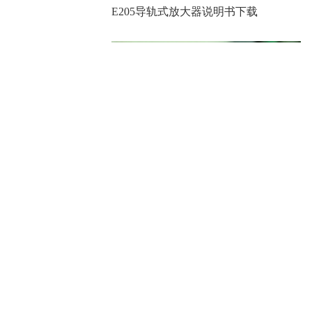
E205导轨式放大器说明书下载
调
；
号
断